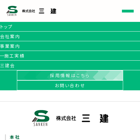
トップ
CONTACT
会社案内
三建会 その他
事業案内
のお問い合わ
施工実績
せ-確認画面
三建会
Please fill out the form on the previous page.
採用情報はこちら
お問い合わせ
本 社